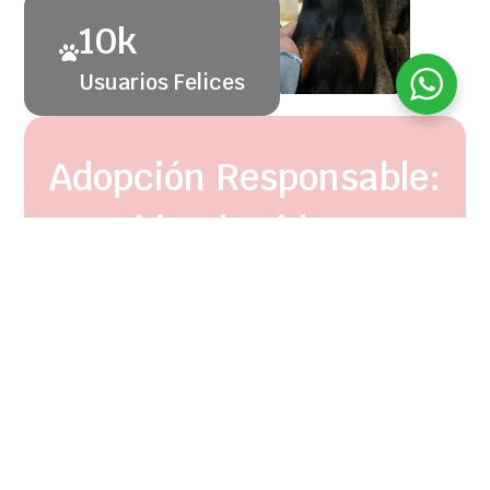
10k
Usuarios Felices
Adopción Responsable:
Cambiando vidas, una
mascota a la vez
Colaboramos con refugios y rescatistas para dar
visibilidad a perritos en busca de un hogar. Contáctanos
para conocer los casos actuales y cómo puedes ayudar.
No realizamos rescates de perritos.
Apoyamos a difundir casos de adopción
Si alguien está interesado en adoptar, ayudamos a