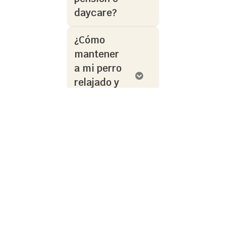
daycare?
¿Cómo
mantener
a mi perro
relajado y
feliz en
casa?
¿Cómo
saber si
mi perro
necesita
más
actividad
física?