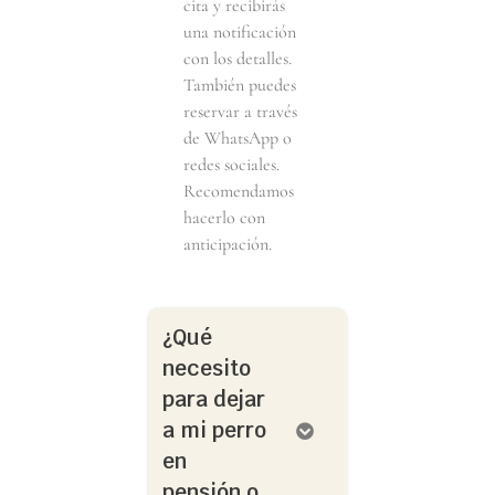
cita y recibirás
una notificación
con los detalles.
También puedes
reservar a través
de WhatsApp o
redes sociales.
Recomendamos
hacerlo con
anticipación.
¿Qué
necesito
para dejar
a mi perro
en
pensión o